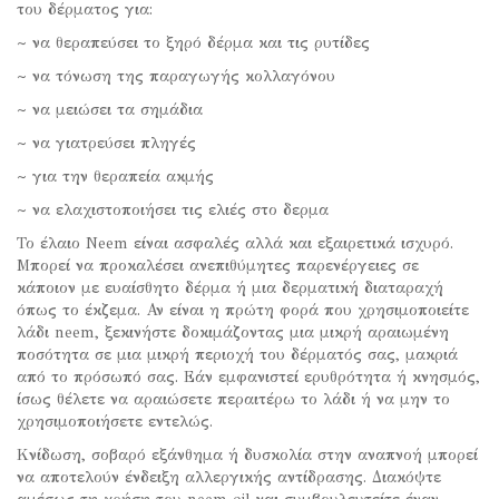
του δέρματος για:
~ να θεραπεύσει το ξηρό δέρμα και τις ρυτίδες
~ να τόνωση της παραγωγής κολλαγόνου
~ να μειώσει τα σημάδια
~ να γιατρεύσει πληγές
~ για την θεραπεία ακμής
~ να ελαχιστοποιήσει τις ελιές στο δερμα
Το έλαιο Neem είναι ασφαλές αλλά και εξαιρετικά ισχυρό.
Μπορεί να προκαλέσει ανεπιθύμητες παρενέργειες σε
κάποιον με ευαίσθητο δέρμα ή μια δερματική διαταραχή
όπως το έκζεμα. Αν είναι η πρώτη φορά που χρησιμοποιείτε
λάδι neem, ξεκινήστε δοκιμάζοντας μια μικρή αραιωμένη
ποσότητα σε μια μικρή περιοχή του δέρματός σας, μακριά
από το πρόσωπό σας. Εάν εμφανιστεί ερυθρότητα ή κνησμός,
ίσως θέλετε να αραιώσετε περαιτέρω το λάδι ή να μην το
χρησιμοποιήσετε εντελώς.
Κνίδωση, σοβαρό εξάνθημα ή δυσκολία στην αναπνοή μπορεί
να αποτελούν ένδειξη αλλεργικής αντίδρασης. Διακόψτε