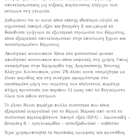
αποτελεσματικός μη τοξικός παράγοντας ελέγχου των
εντόμων στη γεωργία.
Δεδομένου ότι το neem είναι επίσης ιδιαίτερα υψηλό σε
σημαντικά λιπαρά οξέα και βιταμίνη Ε και μπορεί να
διεισδύσει γρήγορα σε εξωτερικά στρώματα του δέρματος,
είναι εξαιρετικά αποτελεσματικό στην επούλωση ξηρού και
κατεστραμμένου δέρματος.
Απωθητικό κουνουπιών: Είναι ένα φανταστικό φυσικό
απωθητικό κουνουπιών που είναι ασφαλές στη χρήση. Όπως
αναφέρθηκε στην Εφημερίδα της Αμερικανικής Ένωσης
Ελέγχου Κουνουπιών, μόνο 2% έλαιο neem αναμίχθηκε με
έλαιο καρύδας και στη συνέχεια εφαρμόστηκε στα
εκτεθειμένα μέρη του σώματος των εθελοντών, παρέσχε
πλήρη προστασία για περίπου 12 ώρες από τα δαγκώματα
όλων των ειδών εντόμων.
Το έλαιο Neem περιέχει πολλά συστατικά που είναι
εξαιρετικά ευεργετικά για το δέρμα. Μερικά από αυτά τα
συστατικά περιλαμβάνουν: λιπαρά οξέα (EFA) – λεμονοειδή –
βιταμίνη Ε – τριγλυκερίδια – αντιοξειδωτικά – ασβέστιο
Έχει χρησιμοποιηθεί σε θεραπείες ομορφιάς και φροντίδας