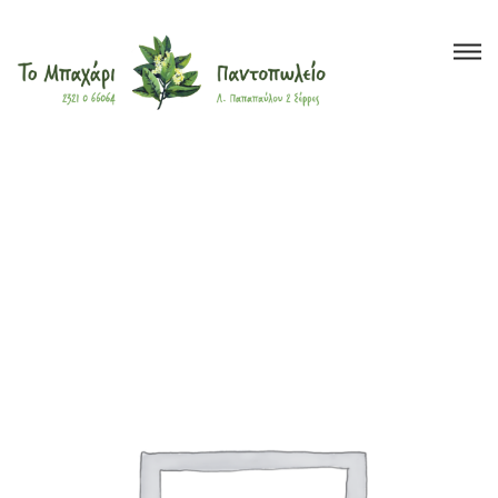
Το Μπαχάρι
>
Προϊόντα
>
Έλαια
>
Φυτικά
>
Neem Oil (Azadirachta indica)
Βότανα
Μπαχαρικά
Τσάι
Έλαια
Ξηροί Καρποί
Υγιεινή Διατροφή
Super Foods
Καλλυντικά
?
Blog