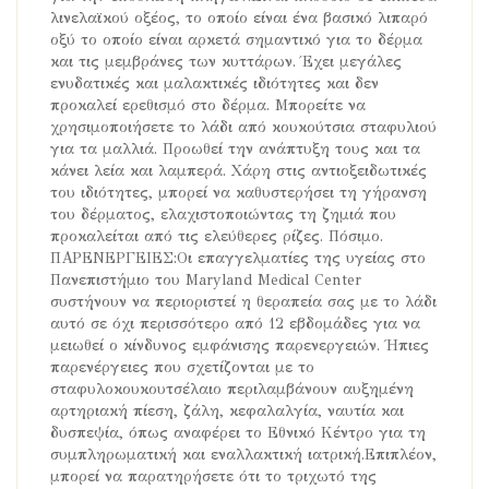
λινελαϊκού οξέος, το οποίο είναι ένα βασικό λιπαρό
οξύ το οποίο είναι αρκετά σημαντικό για το δέρμα
και τις μεμβράνες των κυττάρων. Έχει μεγάλες
ενυδατικές και μαλακτικές ιδιότητες και δεν
προκαλεί ερεθισμό στο δέρμα. Μπορείτε να
χρησιμοποιήσετε το λάδι από κουκούτσια σταφυλιού
για τα μαλλιά. Προωθεί την ανάπτυξη τους και τα
κάνει λεία και λαμπερά. Χάρη στις αντιοξειδωτικές
του ιδιότητες, μπορεί να καθυστερήσει τη γήρανση
του δέρματος, ελαχιστοποιώντας τη ζημιά που
προκαλείται από τις ελεύθερες ρίζες. Πόσιμο.
ΠΑΡΕΝΕΡΓΕΙΕΣ:Οι επαγγελματίες της υγείας στο
Πανεπιστήμιο του Maryland Medical Center
συστήνουν να περιοριστεί η θεραπεία σας με το λάδι
αυτό σε όχι περισσότερο από 12 εβδομάδες για να
μειωθεί ο κίνδυνος εμφάνισης παρενεργειών. Ήπιες
παρενέργειες που σχετίζονται με το
σταφυλοκουκουτσέλαιο περιλαμβάνουν αυξημένη
αρτηριακή πίεση, ζάλη, κεφαλαλγία, ναυτία και
δυσπεψία, όπως αναφέρει το Εθνικό Κέντρο για τη
συμπληρωματική και εναλλακτική ιατρική.Επιπλέον,
μπορεί να παρατηρήσετε ότι το τριχωτό της