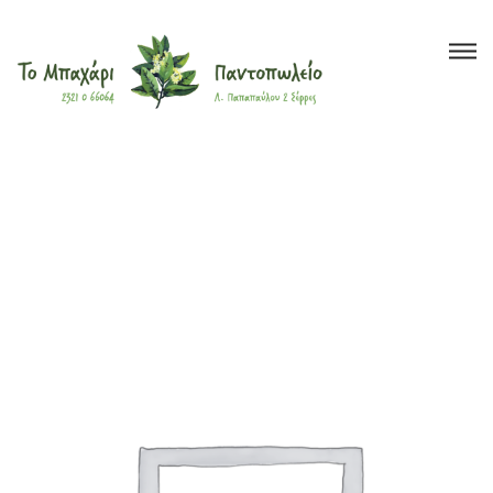
Το Μπαχάρι
>
Προϊόντα
>
Έλαια
>
Φυτικά
>
ΣΤΑΦΥΛΟΚΟΥΚΟΥΤΣΕΛΑΙΟ ΦΥΤΙΚΟ ΕΛΑΙΟ
Βότανα
Μπαχαρικά
Τσάι
Έλαια
Ξηροί Καρποί
Υγιεινή Διατροφή
Super Foods
Καλλυντικά
?
Blog