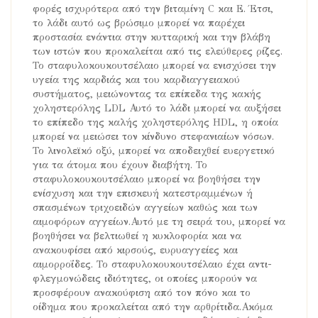
φορές ισχυρότερα από την βιταμίνη C και Ε. Έτσι,
το λάδι αυτό ως βρώσιμο μπορεί να παρέχει
προστασία ενάντια στην κυτταρική και την βλάβη
των ιστών που προκαλείται από τις ελεύθερες ρίζες.
Το σταφυλοκουκουτσέλαιο μπορεί να ενισχύσει την
υγεία της καρδιάς και του καρδιαγγειακού
συστήματος, μειώνοντας τα επίπεδα της κακής
χοληστερόλης LDL Αυτό το λάδι μπορεί να αυξήσει
το επίπεδο της καλής χοληστερόλης HDL, η οποία
μπορεί να μειώσει τον κίνδυνο στεφανιαίων νόσων.
Το λινολεϊκό οξύ, μπορεί να αποδειχθεί ευεργετικό
για τα άτομα που έχουν διαβήτη. Το
σταφυλοκουκουτσέλαιο μπορεί να βοηθήσει την
ενίσχυση και την επισκευή κατεστραμμένων ή
σπασμένων τριχοειδών αγγείων καθώς και των
αιμοφόρων αγγείων.Αυτό με τη σειρά του, μπορεί να
βοηθήσει να βελτιωθεί η κυκλοφορία και να
ανακουφίσει από κιρσούς, ευρυαγγείες και
αιμορροΐδες. Το σταφυλοκουκουτσέλαιο έχει αντι-
φλεγμονώδεις ιδιότητες, οι οποίες μπορούν να
προσφέρουν ανακούφιση από τον πόνο και το
οίδημα που προκαλείται από την αρθρίτιδα.Ακόμα