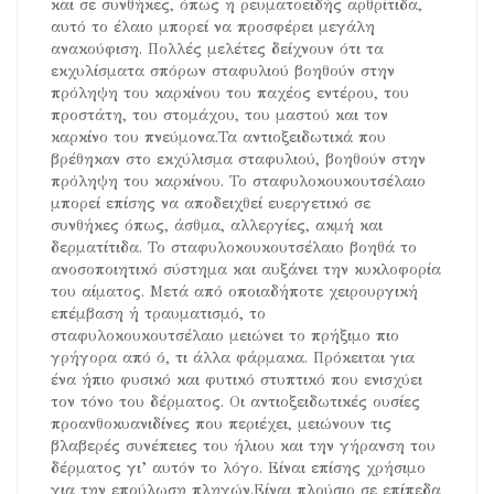
και σε συνθήκες, όπως η ρευματοειδής αρθρίτιδα,
αυτό το έλαιο μπορεί να προσφέρει μεγάλη
ανακούφιση. Πολλές μελέτες δείχνουν ότι τα
εκχυλίσματα σπόρων σταφυλιού βοηθούν στην
πρόληψη του καρκίνου του παχέος εντέρου, του
προστάτη, του στομάχου, του μαστού και τον
καρκίνο του πνεύμονα.Τα αντιοξειδωτικά που
βρέθηκαν στο εκχύλισμα σταφυλιού, βοηθούν στην
πρόληψη του καρκίνου. Το σταφυλοκουκουτσέλαιο
μπορεί επίσης να αποδειχθεί ευεργετικό σε
συνθήκες όπως, άσθμα, αλλεργίες, ακμή και
δερματίτιδα. Το σταφυλοκουκουτσέλαιο βοηθά το
ανοσοποιητικό σύστημα και αυξάνει την κυκλοφορία
του αίματος. Μετά από οποιαδήποτε χειρουργική
επέμβαση ή τραυματισμό, το
σταφυλοκουκουτσέλαιο μειώνει το πρήξιμο πιο
γρήγορα από ό, τι άλλα φάρμακα. Πρόκειται για
ένα ήπιο φυσικό και φυτικό στυπτικό που ενισχύει
τον τόνο του δέρματος. Οι αντιοξειδωτικές ουσίες
προανθοκυανιδίνες που περιέχει, μειώνουν τις
βλαβερές συνέπειες του ήλιου και την γήρανση του
δέρματος γι’ αυτόν το λόγο. Είναι επίσης χρήσιμο
για την επούλωση πληγών.Είναι πλούσιο σε επίπεδα