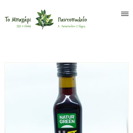
Το Μπαχάρι
>
Προϊόντα
>
ORGANIC
FARMING
>
Κολοκυθέλαιο
Βότανα
Μπαχαρικά
Τσάι
Έλαια
Ξηροί Καρποί
Υγιεινή Διατροφή
Super Foods
Καλλυντικά
?
Blog