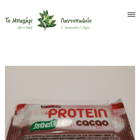
Το Μπαχάρι
>
Προϊόντα
>
Υγιεινή Διατροφή
>
Μπάρες
>
Μπάρα πρωτεϊνης
Βότανα
Μπαχαρικά
Τσάι
Έλαια
Ξηροί Καρποί
Υγιεινή Διατροφή
Super Foods
Καλλυντικά
?
Blog