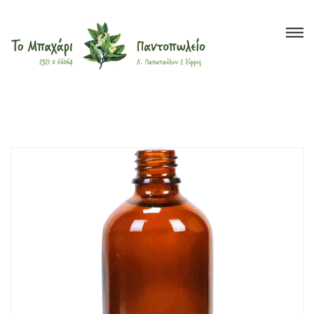
Το Μπαχάρι
>
Προϊόντα
>
Έλαια
>
Φυτικά
>
ΚΑΡΥΔΕΛΑΙΟ ΦΥΤΙΚΟ ΕΛΑΙΟ
Βότανα
Μπαχαρικά
Τσάι
Έλαια
Ξηροί Καρποί
Υγιεινή Διατροφή
Super Foods
Καλλυντικά
?
Blog