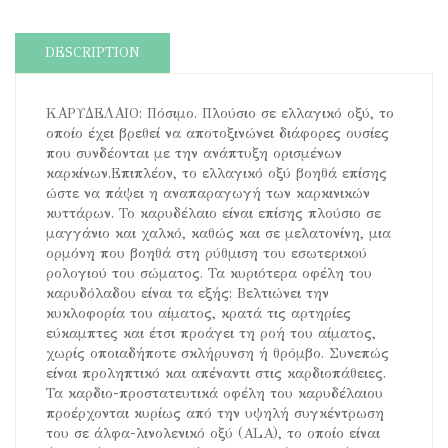
DESCRIPTION
ΚΑΡΥΔΕΛΑΙΟ: Πόσιμο. Πλούσιο σε ελλαγικό οξύ, το
οποίο έχει βρεθεί να αποτοξινώνει διάφορες ουσίες
που συνδέονται με την ανάπτυξη ορισμένων
καρκίνων.Επιπλέον, το ελλαγικό οξύ βοηθά επίσης
ώστε να πάψει η αναπαραγωγή των καρκινικών
κυττάρων. Το καρυδέλαιο είναι επίσης πλούσιο σε
μαγγάνιο και χαλκό, καθώς και σε μελατονίνη, μια
ορμόνη που βοηθά στη ρύθμιση του εσωτερικού
ρολογιού του σώματος. Τα κυριότερα οφέλη του
καρυδόλαδου είναι τα εξής: Βελτιώνει την
κυκλοφορία του αίματος, κρατά τις αρτηρίες
εύκαμπτες και έτσι προάγει τη ροή του αίματος,
χωρίς οποιαδήποτε σκλήρυνση ή θρόμβο. Συνεπώς
είναι προληπτικό και απέναντι στις καρδιοπάθειες.
Τα καρδιο-προστατευτικά οφέλη του καρυδέλαιου
προέρχονται κυρίως από την υψηλή συγκέντρωση
του σε άλφα-λινολενικό οξύ (ALA), το οποίο είναι