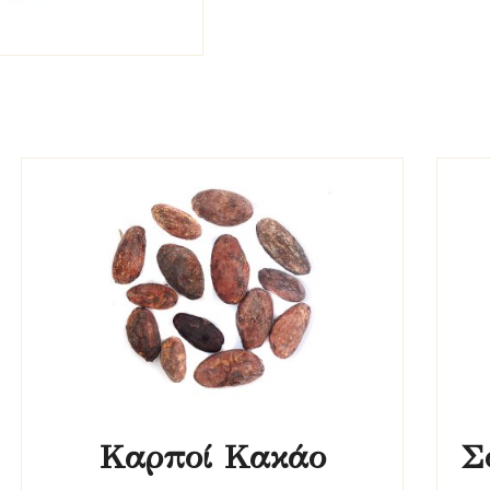
Καρποί Κακάο
Σ