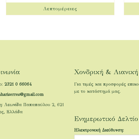
ινωνία
Χονδρική & Λιανική
ο:
2321 0 66064
Για τιμές και προσφορές επικ
με το κατάστημά μας.
ahariserres@gmail.com
η: Λεωνίδα Παπαπαύλου 2, 621
ες, Ελλάδα
Ενημερωτικό Δελτίο
Ηλεκτρονική Διεύθυνση: