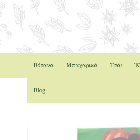
Βότανα
Μπαχαρικά
Τσάι
Έ
Το Μπαχάρι
>
Προϊό
Blog