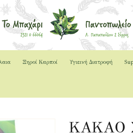
λαια
Ξηροί Καρποί
Υγιεινή Διατροφή
Sup
ντα
>
Μπαχαρικά
>
Τρυμένα
>
ΚΑΚΑ
ΚΑΚΑΟ 