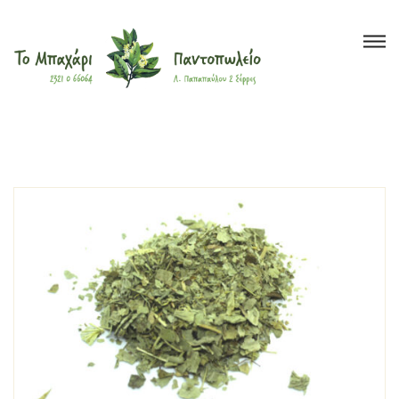
Το Μπαχάρι
>
Προϊόντα
>
Βότανα
>
Θεραπευτικά Φυτά
>
Αλχημιλλη
Βότανα
Μπαχαρικά
Τσάι
Έλαια
Ξηροί Καρποί
Υγιεινή Διατροφή
Super Foods
Καλλυντικά
?
Blog