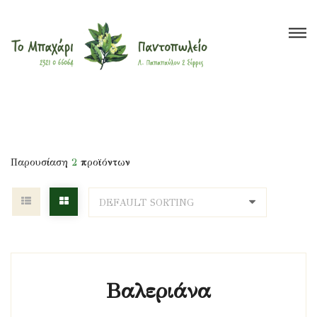
Το Μπαχάρι
>
Προϊόντα
>
υπνωτικό
Βότανα
Μπαχαρικά
Τσάι
Έλαια
Ξηροί Καρποί
Υγιεινή Διατροφή
Super Foods
Παρουσίαση
2
προϊόντων
Καλλυντικά
?
Blog
Βαλεριάνα