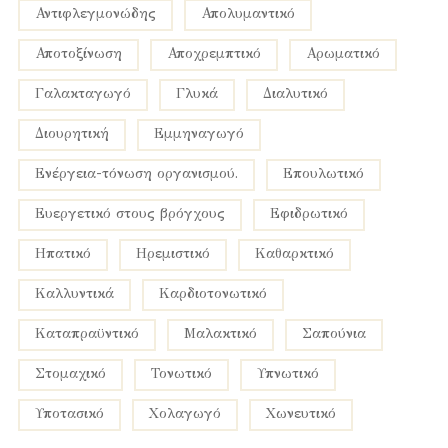
αντιφλεγμονώδης
απολυμαντικό
αποτοξίνωση
αποχρεμπτικό
αρωματικό
γαλακταγωγό
γλυκά
διαλυτικό
διουρητική
εμμηναγωγό
ενέργεια-τόνωση οργανισμού.
επουλωτικό
ευεργετικό στους βρόγχους
εφιδρωτικό
ηπατικό
ηρεμιστικό
καθαρκτικό
καλλυντικά
καρδιοτονωτικό
καταπραϋντικό
μαλακτικό
σαπούνια
στομαχικό
τονωτικό
υπνωτικό
υποτασικό
χολαγωγό
χωνευτικό