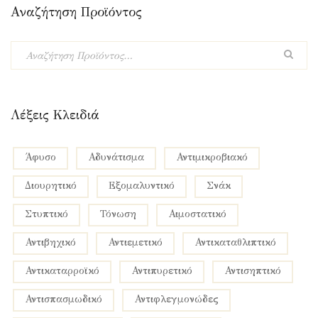
Αναζήτηση Προϊόντος
Λέξεις Κλειδιά
Άφυσο
Αδυνάτισμα
Αντιμικροβιακό
Διουρητικό
Εξομαλυντικό
Σνάκ
Στυπτικό
Τόνωση
αιμοστατικό
αντιβηχικό
αντιεμετικό
αντικαταθλιπτικό
αντικαταρροϊκό
αντιπυρετικό
αντισηπτικό
αντισπασμωδικό
αντιφλεγμονώδες