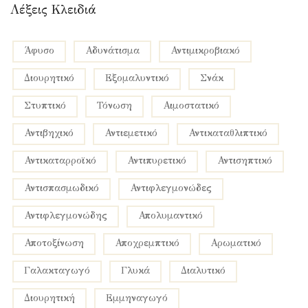
Λέξεις Κλειδιά
Άφυσο
Αδυνάτισμα
Αντιμικροβιακό
Διουρητικό
Εξομαλυντικό
Σνάκ
Στυπτικό
Τόνωση
αιμοστατικό
αντιβηχικό
αντιεμετικό
αντικαταθλιπτικό
αντικαταρροϊκό
αντιπυρετικό
αντισηπτικό
αντισπασμωδικό
αντιφλεγμονώδες
αντιφλεγμονώδης
απολυμαντικό
αποτοξίνωση
αποχρεμπτικό
αρωματικό
γαλακταγωγό
γλυκά
διαλυτικό
διουρητική
εμμηναγωγό