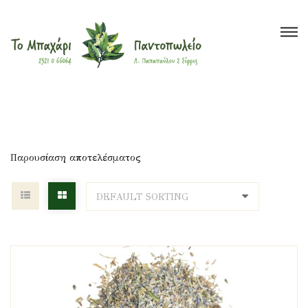
Το Μπαχάρι
>
Προϊόντα
>
Πονοκέφαλος
Βότανα
Μπαχαρικά
Τσάι
Έλαια
Ξηροί Καρποί
Υγιεινή Διατροφή
Super Foods
Παρουσίαση αποτελέσματος
Καλλυντικά
?
Blog