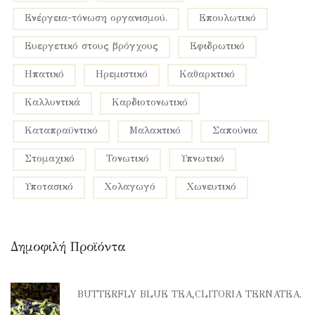
ενέργεια-τόνωση οργανισμού.
επουλωτικό
ευεργετικό στους βρόγχους
εφιδρωτικό
ηπατικό
ηρεμιστικό
καθαρκτικό
καλλυντικά
καρδιοτονωτικό
καταπραϋντικό
μαλακτικό
σαπούνια
στομαχικό
τονωτικό
υπνωτικό
υποτασικό
χολαγωγό
χωνευτικό
Δημοφιλή Προϊόντα
BUTTERFLY BLUE TEA,CLITORIA TERNATEA.