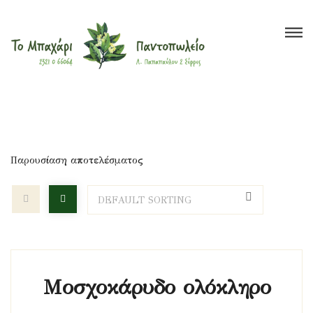
Το Μπαχάρι
>
Προϊόντα
>
κρέμες
Βότανα
Μπαχαρικά
Τσάι
Έλαια
Ξηροί Καρποί
Υγιεινή Διατροφή
Super Foods
Παρουσίαση αποτελέσματος
Καλλυντικά
?
Blog
Μοσχοκάρυδο ολόκληρο