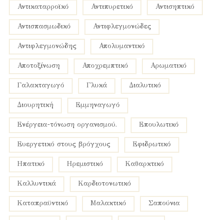
αντικαταρροϊκό
αντιπυρετικό
αντισηπτικό
αντισπασμωδικό
αντιφλεγμονώδες
αντιφλεγμονώδης
απολυμαντικό
αποτοξίνωση
αποχρεμπτικό
αρωματικό
γαλακταγωγό
γλυκά
διαλυτικό
διουρητική
εμμηναγωγό
ενέργεια-τόνωση οργανισμού.
επουλωτικό
ευεργετικό στους βρόγχους
εφιδρωτικό
ηπατικό
ηρεμιστικό
καθαρκτικό
καλλυντικά
καρδιοτονωτικό
καταπραϋντικό
μαλακτικό
σαπούνια