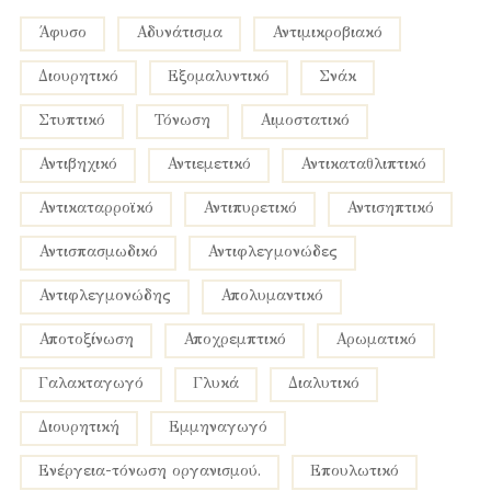
Άφυσο
Αδυνάτισμα
Αντιμικροβιακό
Διουρητικό
Εξομαλυντικό
Σνάκ
Στυπτικό
Τόνωση
αιμοστατικό
αντιβηχικό
αντιεμετικό
αντικαταθλιπτικό
αντικαταρροϊκό
αντιπυρετικό
αντισηπτικό
αντισπασμωδικό
αντιφλεγμονώδες
αντιφλεγμονώδης
απολυμαντικό
αποτοξίνωση
αποχρεμπτικό
αρωματικό
γαλακταγωγό
γλυκά
διαλυτικό
διουρητική
εμμηναγωγό
ενέργεια-τόνωση οργανισμού.
επουλωτικό