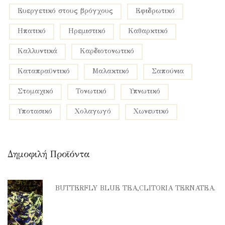
ευεργετικό στους βρόγχους
εφιδρωτικό
ηπατικό
ηρεμιστικό
καθαρκτικό
καλλυντικά
καρδιοτονωτικό
καταπραϋντικό
μαλακτικό
σαπούνια
στομαχικό
τονωτικό
υπνωτικό
υποτασικό
χολαγωγό
χωνευτικό
Δημοφιλή Προϊόντα
BUTTERFLY BLUE TEA,CLITORIA TERNATEA.