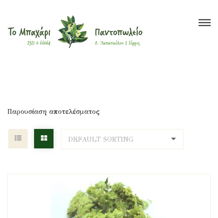
Το Μπαχάρι
>
Προϊόντα
>
θερμαντικό
Βότανα
Μπαχαρικά
Τσάι
Έλαια
Ξηροί Καρποί
Υγιεινή Διατροφή
Super Foods
Παρουσίαση αποτελέσματος
Καλλυντικά
?
Blog