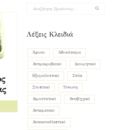
Λέξεις Κλειδιά
Άφυσο
Αδυνάτισμα
Αντιμικροβιακό
Διουρητικό
Εξομαλυντικό
Σνάκ
ος
ας
Στυπτικό
Τόνωση
αιμοστατικό
αντιβηχικό
αντιεμετικό
αντικαταθλιπτικό