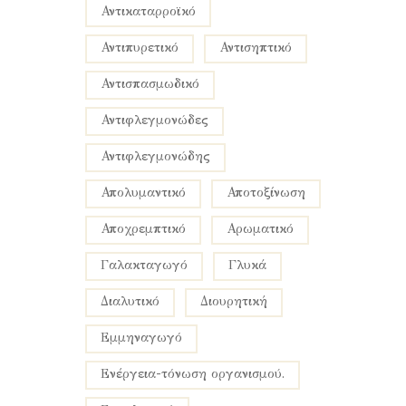
αντικαταρροϊκό
αντιπυρετικό
αντισηπτικό
αντισπασμωδικό
αντιφλεγμονώδες
αντιφλεγμονώδης
απολυμαντικό
αποτοξίνωση
αποχρεμπτικό
αρωματικό
γαλακταγωγό
γλυκά
διαλυτικό
διουρητική
εμμηναγωγό
ενέργεια-τόνωση οργανισμού.