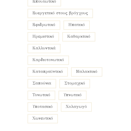
επουλωτικό
ευεργετικό στους βρόγχους
εφιδρωτικό
ηπατικό
ηρεμιστικό
καθαρκτικό
καλλυντικά
καρδιοτονωτικό
καταπραϋντικό
μαλακτικό
σαπούνια
στομαχικό
τονωτικό
υπνωτικό
υποτασικό
χολαγωγό
χωνευτικό