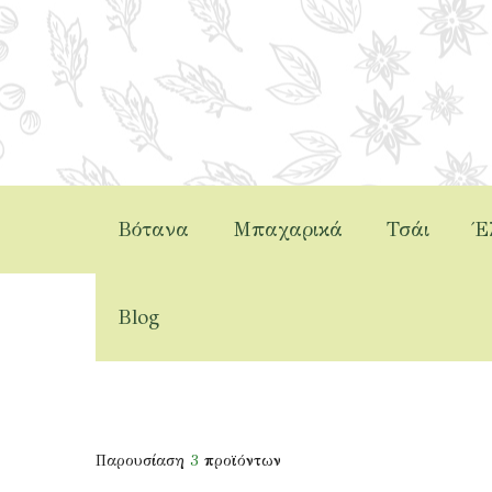
Βότανα
Μπαχαρικά
Τσάι
Έ
Το Μπ
Blog
Παρουσίαση
3
προϊόντων