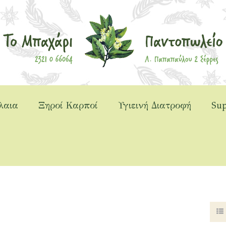
λαια
Ξηροί Καρποί
Υγιεινή Διατροφή
Sup
αχάρι
>
Προϊόντα
>
Υγιεινή Διατροφή