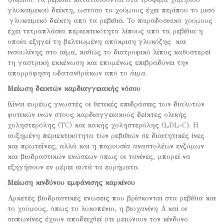
γλυκαιμικού δείκτη, ωστόσο το χούμους έχει περίπου το μισό
γλυκαιμικό δείκτη από τα ρεβιθιά. Το παραδοσιακό χούμους
έχει τετραπλάσια περιεκτικότητα λίπους από τα ρεβίθια η
οποία εξηγεί τη βελτιωμένη απόκριση γλυκόζης και
ινσουλίνης στο αίμα, καθώς το διατροφικό λίπος καθυστερεί
τη γαστρική εκκένωση και επομένως επιβραδύνει την
απορρόφηση υδατανθράκων από το άιμα.
Μείωση δεικτών καρδιαγγειακής νόσου
Είναι ευρέως γνωστές οι θετικές επιδράσεις των διαλυτών
φυτικών ινών στους καρδιαγγειακούς δείκτες ολικής
χοληστερόλης (TC) και κακής χοληστερόλης (LDL-C). Η
αυξημένη περιεκτικότητα των ρεβιθιών σε διαιτητικές ίνες
και πρωτεΐνες, αλλά και η παρουσία αναστολέων ενζύμων
και βιοδραστικών ενώσεων όπως οι τανίνες, μπορεί να
εξηγήσουν εν μέρει αυτά τα ευρήματα.
Μείωση κινδύνου εμφάνισης καρκίνου
Αρκετές βιοδραστικές ενώσεις που βρίσκονται στα ρεβίθια και
το χούμους, όπως το λυκοπένιο, η βιοχανίνη Α και οι
σαπωνίνες έχουν αποδειχθεί ότι μειώνουν τον κίνδυνο