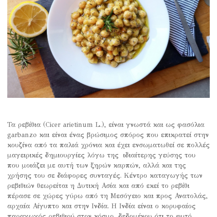
Τα ρεβίθια (Cicer arietinum L.), είναι γνωστά και ως φασόλια
garbanzo και είναι ένας βρώσιμος σπόρος που επικρατεί στην
κουζίνα από τα παλιά χρόνια και έχει ενσωματωθεί σε πολλές
μαγειρικές δημιουργίες λόγω της ιδιαίτερης γεύσης του
που μοιάζει με αυτή των ξηρών καρπών, αλλά και της
χρήσης του σε διάφορες συνταγές. Κέντρο καταγωγής των
ρεβιθιών θεωρείται η Δυτική Ασία και από εκεί το ρεβίθι
πέρασε σε χώρες γύρω από τη Μεσόγειο και προς Ανατολάς,
αρχαία Αίγυπτο και στην Ινδία. Η Ινδία είναι ο κορυφαίος
παραγωγός ρεβιθιού στον κόσμο, δεδομένου ότι το φυτό