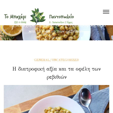
Το Μπαχάρι
>
General
>
Η διατροφική αξία
και τα οφέλη των ρεβιθιών
Βότανα
Μπαχαρικά
Τσάι
Έλαια
Ξηροί Καρποί
Υγιεινή Διατροφή
Super Foods
/
GENERAL
UNCATEGORIZED
Η διατροφική αξία και τα οφέλη των
Καλλυντικά
?
Blog
ρεβιθιών