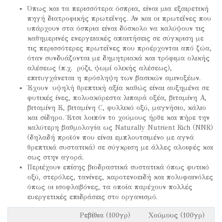
Όπως και τα περισσότερα όσπρια, είναι μια εξαιρετική
πηγή διατροφικής πρωτεΐνης. Αν και οι πρωτεΐνες που
υπάρχουν στα όσπρια είναι δύσκολο να καλύψουν τις
καθημερινές ενεργειακές απαιτήσεις σε σύγκριση με
τις περισσότερες πρωτεΐνες που προέρχονται από ζώα,
όταν συνδυάζονται με δημητριακά και τρόφιμα ολικής
αλέσεως (π.χ. ρύζι, ψωμί ολικής αλέσεως),
επιτυγχάνεται η πρόσληψη των βασικών αμινοξέων.
Έχουν υψηλή θρεπτική αξία καθώς είναι αυξημένα σε
φυτικές ίνες, πολυακόρεστα λιπαρά οξέα, βιταμίνη Α,
βιταμίνη Ε, βιταμίνη C, φυλλικό οξύ, μαγνήσιο, κάλιο
και σίδηρο. Έτσι λοιπόν το χούμους ήρθε και πήρε την
καλύτερη βαθμολογία ως Naturally Nutrient Rich (NNR)
(δηλαδή προϊόν που είναι εμπλουτσιμένο με αγνά
θρεπτικά συστατικά) σε σύγκριση με άλλες αλοιφές και
σως στην αγορά.
Περιέχουν επίσης βιοδραστικά συστατικά όπως φυτικό
οξύ, στερόλες, τανίνες, καροτενοειδή και πολυφαινόλες
όπως οι ισοφλαβόνες, τα οποία παρέχουν πολλές
ευεργετικές επιδράσεις στο οργανισμό.
Ρεβίθια (100γρ)
Χούμους (100γρ)