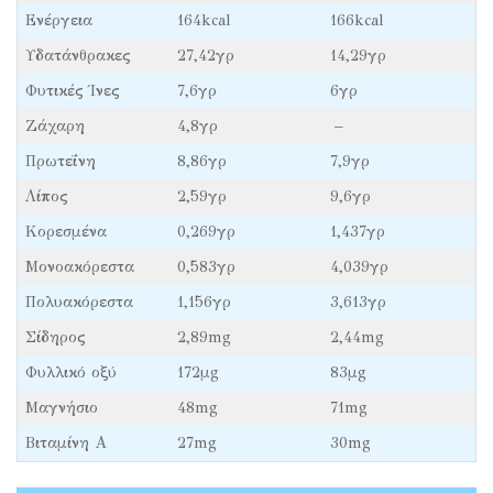
Ενέργεια
164kcal
166kcal
Υδατάνθρακες
27,42γρ
14,29γρ
Φυτικές Ίνες
7,6γρ
6γρ
Ζάχαρη
4,8γρ
–
Πρωτεΐνη
8,86γρ
7,9γρ
Λίπος
2,59γρ
9,6γρ
Κορεσμένα
0,269γρ
1,437γρ
Μονοακόρεστα
0,583γρ
4,039γρ
Πολυακόρεστα
1,156γρ
3,613γρ
Σίδηρος
2,89mg
2,44mg
Φυλλικό οξύ
172μg
83μg
Μαγνήσιο
48mg
71mg
Βιταμίνη Α
27mg
30mg