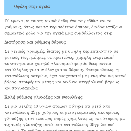
Οφέλη στην υγεία
Σύμφωνα με επιστημονικά δεδομένα τα ρεβίθια και το
χούμους, όπως και τα περισσότερα όσπρια, διαδραματίζουν
σημαντικό ρόλο για την υγειά μας συμβάλλοντας στη:
Διατήρηση και ρύθμιση βάρους
Σε γενικές γραμμές, δίαιτες με υψηλή περιεκτικότητα σε
φυτικές ίνες, μέτριες σε πρωτεΐνες, χαμηλή ενεργειακή
πυκνότητα και χαμηλό γλυκαιμικό φορτίο θεωρούνται
κατάλληλες για τον έλεγχο του βάρους. Επιπροσθέτως, η
κατανάλωση οσπρίων, έχει συσχετιστεί με μειωμένο σωματικό
βάρος, περιφέρεια μέσης και κίνδυνο υπερβολικού βάρους
και παχυσαρκίας.
Καλή ρύθμιση γλυκόζης και ινσουλίνης
Σε μια μελέτη 10 υγιών ατόμων φάνηκε ότι μετά από
κατανάλωση 25γρ χούμους οι μεταγευματικές αποκρίσεις
γλυκόζης ήταν τέσσερις φορές χαμηλότερες σε σύγκριση με
τις τιμές γλυκόζης μετά από κατανάλωση 25γρ λευκού
ψωμιού. Τα ρεβίθια κατατάσσονται στα τρόφιμα χαμηλού